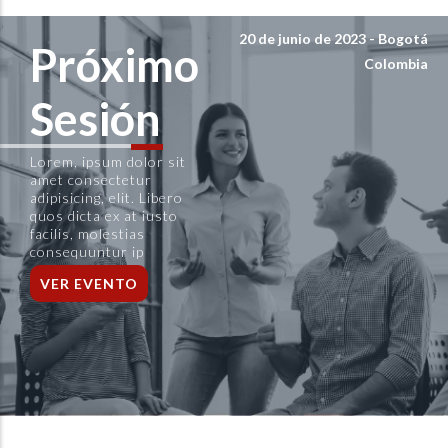
20 de junio de 2023 - Bogotá
Próximo
Colombia
Sesión
Lorem, ipsum dolor sit
amet consectetur
adipisicing, elit. Libero
quos dicta ex at iusto
facilis, molestias
consequuntur ip
VER EVENTO